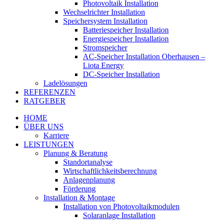
Photovoltaik Installation
Wechselrichter Installation
Speichersystem Installation
Batteriespeicher Installation
Energiespeicher Installation
Stromspeicher
AC-Speicher Installation Oberhausen –
Liota Energy
DC-Speicher Installation
Ladelösungen
REFERENZEN
RATGEBER
HOME
ÜBER UNS
Karriere
LEISTUNGEN
Planung & Beratung
Standortanalyse
Wirtschaftlichkeitsberechnung
Anlagenplanung
Förderung
Installation & Montage
Installation von Photovoltaikmodulen
Solaranlage Installation