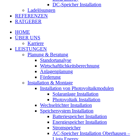
DC-Speicher Installation
Ladelösungen
REFERENZEN
RATGEBER
HOME
ÜBER UNS
Karriere
LEISTUNGEN
Planung & Beratung
Standortanalyse
Wirtschaftlichkeitsberechnung
Anlagenplanung
Förderung
Installation & Montage
Installation von Photovoltaikmodulen
Solaranlage Installation
Photovoltaik Installation
Wechselrichter Installation
Speichersystem Installation
Batteriespeicher Installation
Energiespeicher Installation
Stromspeicher
AC-Speicher Installation Oberhausen –
Liota Energy