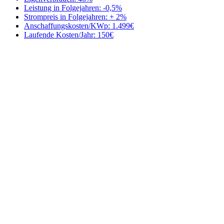
Leistung in Folgejahren:
-0,5%
Strompreis in Folgejahren:
+ 2%
Anschaffungskosten/KWp:
1.499€
Laufende Kosten/Jahr:
150€