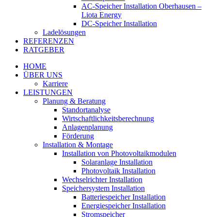
AC-Speicher Installation Oberhausen –
Liota Energy
DC-Speicher Installation
Ladelösungen
REFERENZEN
RATGEBER
HOME
ÜBER UNS
Karriere
LEISTUNGEN
Planung & Beratung
Standortanalyse
Wirtschaftlichkeitsberechnung
Anlagenplanung
Förderung
Installation & Montage
Installation von Photovoltaikmodulen
Solaranlage Installation
Photovoltaik Installation
Wechselrichter Installation
Speichersystem Installation
Batteriespeicher Installation
Energiespeicher Installation
Stromspeicher