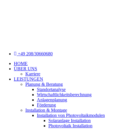
Zum
Inhalt
wechseln
+49 208/30660680
HOME
ÜBER UNS
Karriere
LEISTUNGEN
Planung & Beratung
Standortanalyse
Wirtschaftlichkeitsberechnung
Anlagenplanung
Förderung
Installation & Montage
Installation von Photovoltaikmodulen
Solaranlage Installation
Photovoltaik Installation