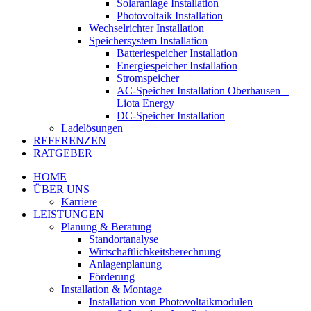
Solaranlage Installation
Photovoltaik Installation
Wechselrichter Installation
Speichersystem Installation
Batteriespeicher Installation
Energiespeicher Installation
Stromspeicher
AC-Speicher Installation Oberhausen –
Liota Energy
DC-Speicher Installation
Ladelösungen
REFERENZEN
RATGEBER
HOME
ÜBER UNS
Karriere
LEISTUNGEN
Planung & Beratung
Standortanalyse
Wirtschaftlichkeitsberechnung
Anlagenplanung
Förderung
Installation & Montage
Installation von Photovoltaikmodulen