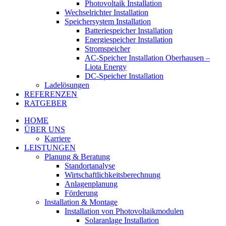
Photovoltaik Installation
Wechselrichter Installation
Speichersystem Installation
Batteriespeicher Installation
Energiespeicher Installation
Stromspeicher
AC-Speicher Installation Oberhausen –
Liota Energy
DC-Speicher Installation
Ladelösungen
REFERENZEN
RATGEBER
HOME
ÜBER UNS
Karriere
LEISTUNGEN
Planung & Beratung
Standortanalyse
Wirtschaftlichkeitsberechnung
Anlagenplanung
Förderung
Installation & Montage
Installation von Photovoltaikmodulen
Solaranlage Installation