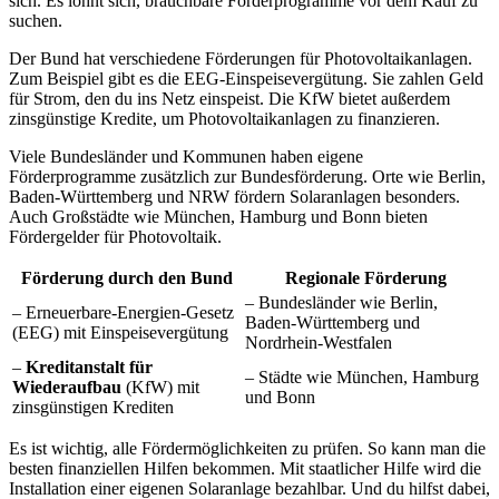
sich. Es lohnt sich, brauchbare Förderprogramme vor dem Kauf zu
suchen.
Der Bund hat verschiedene Förderungen für Photovoltaikanlagen.
Zum Beispiel gibt es die EEG-Einspeisevergütung. Sie zahlen Geld
für Strom, den du ins Netz einspeist. Die KfW bietet außerdem
zinsgünstige Kredite, um Photovoltaikanlagen zu finanzieren.
Viele Bundesländer und Kommunen haben eigene
Förderprogramme zusätzlich zur Bundesförderung. Orte wie Berlin,
Baden-Württemberg und NRW fördern Solaranlagen besonders.
Auch Großstädte wie München, Hamburg und Bonn bieten
Fördergelder für Photovoltaik.
Förderung durch den Bund
Regionale Förderung
– Bundesländer wie Berlin,
– Erneuerbare-Energien-Gesetz
Baden-Württemberg und
(EEG) mit Einspeisevergütung
Nordrhein-Westfalen
–
Kreditanstalt für
– Städte wie München, Hamburg
Wiederaufbau
(KfW) mit
und Bonn
zinsgünstigen Krediten
Es ist wichtig, alle Fördermöglichkeiten zu prüfen. So kann man die
besten finanziellen Hilfen bekommen. Mit staatlicher Hilfe wird die
Installation einer eigenen Solaranlage bezahlbar. Und du hilfst dabei,