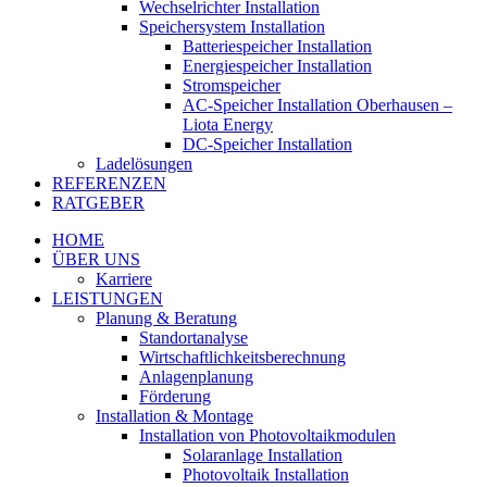
Wechselrichter Installation
Speichersystem Installation
Batteriespeicher Installation
Energiespeicher Installation
Stromspeicher
AC-Speicher Installation Oberhausen –
Liota Energy
DC-Speicher Installation
Ladelösungen
REFERENZEN
RATGEBER
HOME
ÜBER UNS
Karriere
LEISTUNGEN
Planung & Beratung
Standortanalyse
Wirtschaftlichkeitsberechnung
Anlagenplanung
Förderung
Installation & Montage
Installation von Photovoltaikmodulen
Solaranlage Installation
Photovoltaik Installation