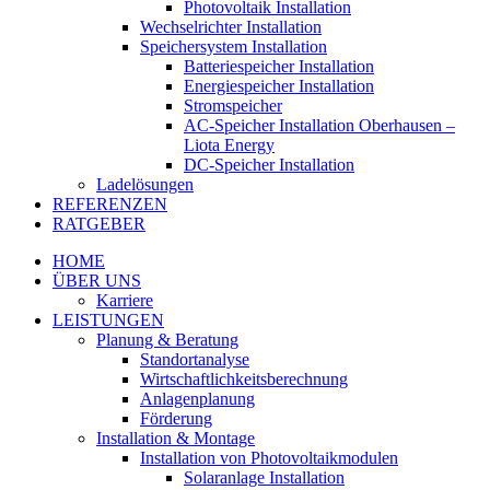
Photovoltaik Installation
Wechselrichter Installation
Speichersystem Installation
Batteriespeicher Installation
Energiespeicher Installation
Stromspeicher
AC-Speicher Installation Oberhausen –
Liota Energy
DC-Speicher Installation
Ladelösungen
REFERENZEN
RATGEBER
HOME
ÜBER UNS
Karriere
LEISTUNGEN
Planung & Beratung
Standortanalyse
Wirtschaftlichkeitsberechnung
Anlagenplanung
Förderung
Installation & Montage
Installation von Photovoltaikmodulen
Solaranlage Installation