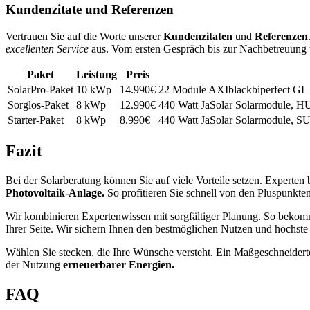
Kundenzitate und Referenzen
Vertrauen Sie auf die Worte unserer
Kundenzitaten
und
Referenzen
excellenten Service
aus. Vom ersten Gespräch bis zur Nachbetreuung u
Paket
Leistung
Preis
SolarPro-Paket
10 kWp
14.990€
22 Module AXIblackbiperfect GL
Sorglos-Paket
8 kWp
12.990€
440 Watt JaSolar Solarmodule,
Starter-Paket
8 kWp
8.990€
440 Watt JaSolar Solarmodule,
Fazit
Bei der Solarberatung können Sie auf viele Vorteile setzen. Experten
Photovoltaik-Anlage.
So profitieren Sie schnell von den Pluspunkte
Wir kombinieren Expertenwissen mit sorgfältiger Planung. So bekom
Ihrer Seite. Wir sichern Ihnen den bestmöglichen Nutzen und höchste 
Wählen Sie stecken, die Ihre Wünsche versteht. Ein Maßgeschneider
der Nutzung
erneuerbarer Energien.
FAQ