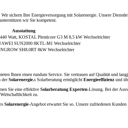
. Wir sichern Ihre Energieversorgung mit Solarenergie. Unsere Dienstl
nterstützen wir Sie kompetent.
Ausstattung
 440 Watt, KOSTAL Plenticore G3 M 8,5 kW Wechselrichter
 HUAWEI SUN2000 8KTL-M1 Wechselrichter
 SUNGROW SH8.0RT 8kW Wechselrichter
 bieten Ihnen einen rundum Service. Sie vertrauen auf Qualität und la
n der
Solarenergie.
s Solarberatung ermöglicht
Energieeffizienz
und übe
men Sie eine effektive
Solarberatung Experten
-Lösung. Bei der Auswa
Wirtschaftlichkeit zu.
tes
Solarenergie
-Angebot erwartet Sie so. Unsere zufriedenen Kunden 