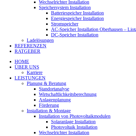
Wechselrichter Installation
Speichersystem Installation
Batteriespeicher Installation
Energiespeicher Installation
Stromspeicher
AC-Speicher Installation Oberhausen – Lio
DC-Speicher Installation
Ladelösungen
REFERENZEN
RATGEBER
HOME
ÜBER UNS
Karriere
LEISTUNGEN
Planung & Beratung
Standortanalyse
Wirtschaftlichkeitsberechnung
Anlagenplanung
Förderung
Installation & Montage
Installation von Photovoltaikmodulen
Solaranlage Installation
Photovoltaik Installation
Wechselrichter Installation