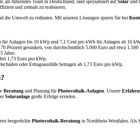
ir, als führendes Team in Deutschland, sind spezialisiert auf
Solar
und b
fizient und zeitnah zu realisieren.
und die Umwelt zu entlasten. Mit unseren Lösungen sparen Sie bei
Kost
kWh für Anlagen bis 10 kWp und 7,1 Cent pro kWh für Anlagen ab 10 k
70 Prozent gesunken, von durchschnittlich 5.000 Euro auf etwa 1.500 Eu
5 Jahre.
 bei 1,73 Euro pro kWp.
schäden oder Ertragsausfälle betragen ab 1,73 Euro pro kWp.
n?
te
Beratung
und Planung für
Photovoltaik-Anlagen
. Unsere
Erfahru
rer
Solaranlage
große Erfolge erzielen.
fern hergerückte
Photovoltaik-Beratung
in Nordrhein-Westfalen. Als 