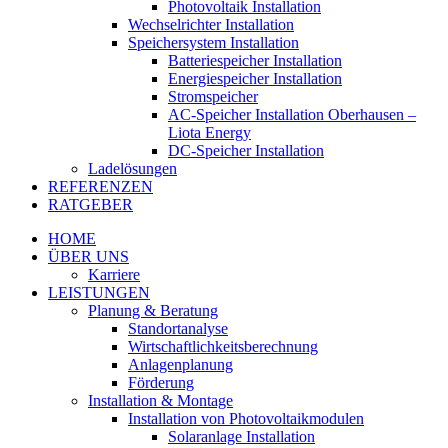
Photovoltaik Installation
Wechselrichter Installation
Speichersystem Installation
Batteriespeicher Installation
Energiespeicher Installation
Stromspeicher
AC-Speicher Installation Oberhausen –
Liota Energy
DC-Speicher Installation
Ladelösungen
REFERENZEN
RATGEBER
HOME
ÜBER UNS
Karriere
LEISTUNGEN
Planung & Beratung
Standortanalyse
Wirtschaftlichkeitsberechnung
Anlagenplanung
Förderung
Installation & Montage
Installation von Photovoltaikmodulen
Solaranlage Installation