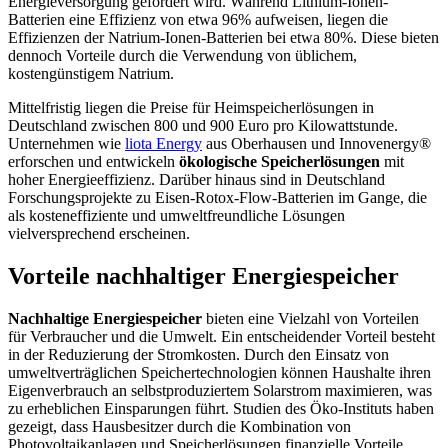
Energieversorgung gefördert wird. Während Lithium-Ionen-
Batterien eine Effizienz von etwa 96% aufweisen, liegen die
Effizienzen der Natrium-Ionen-Batterien bei etwa 80%. Diese bieten
dennoch Vorteile durch die Verwendung von üblichem,
kostengünstigem Natrium.
Mittelfristig liegen die Preise für Heimspeicherlösungen in
Deutschland zwischen 800 und 900 Euro pro Kilowattstunde.
Unternehmen wie
liota Energy
aus Oberhausen und Innovenergy®
erforschen und entwickeln
ökologische Speicherlösungen
mit
hoher Energieeffizienz. Darüber hinaus sind in Deutschland
Forschungsprojekte zu Eisen-Rotox-Flow-Batterien im Gange, die
als kosteneffiziente und umweltfreundliche Lösungen
vielversprechend erscheinen.
Vorteile nachhaltiger Energiespeicher
Nachhaltige Energiespeicher
bieten eine Vielzahl von Vorteilen
für Verbraucher und die Umwelt. Ein entscheidender Vorteil besteht
in der Reduzierung der Stromkosten. Durch den Einsatz von
umweltverträglichen Speichertechnologien können Haushalte ihren
Eigenverbrauch an selbstproduziertem Solarstrom maximieren, was
zu erheblichen Einsparungen führt. Studien des Öko-Instituts haben
gezeigt, dass Hausbesitzer durch die Kombination von
Photovoltaikanlagen und Speicherlösungen finanzielle Vorteile