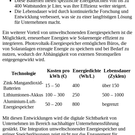
Diese Batterien bieten spezifische Energiedichten von bis zu
400 Wattstunden je Liter, was ihre Effizienz weiter steigert.
Die Lebensdauer wird durch kontinuierliche Forschung und
Entwicklung verbessert, was sie zu einer langfristigen Lösung
für Unternehmen macht.
Ein weiterer Vorteil von umweltschonenden Energiespeichern ist die
Möglichkeit, erneuerbare Energien wie Solarenergie effizient zu
integrieren. Photovoltaik-Energiespeicher ermöglichen Büros, die
von Solaranlagen erzeugte Energie zu speichern und bei Bedarf zu
nutzen, wodurch der Abhängigkeit von externen Stromquellen
entgegengewirkt wird.
Kosten pro
Energiedichte
Lebensdauer
Technologie
kWh (€)
(Wh/L)
(Zyklen)
Zink-Mangandioxid-
15 – 50
400
über 150
Batterien
Lithiumionen-Akkus
100 – 300
250
500 – 1000
Aluminium-Luft-
50 – 200
800
begrenzt
Energiespeicher
Mit diesen Entwicklungen wird die digitale Sichtbarkeit von
Unternehmen im Bereich nachhaltiger Unternehmensführung
gestärkt. Die Integration umweltschonender Energiespeicher und
grüner Speicherlösungen zeigt nicht nur das Engagement für